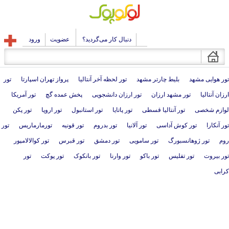
دنبال کار می‌گردید؟
عضویت
ورود
تور هوایی مشهد
بلیط چارتر مشهد
تور لحظه آخر آنتالیا
پرواز تهران اسپارتا
تور
ارزان آنتالیا
تور مشهد ارزان
تور ارزان دانشجویی
پخش عمده گچ
تور آمریکا
لوازم شخصی
تور آنتالیا قسطی
تور پاتایا
تور استانبول
تور اروپا
تور پکن
تور آنکارا
تور کوش آداسی
تور آلانیا
تور بدروم
تور قونیه
تورمارماریس
تور
روم
تور ژوهانسبورگ
تور سامویی
تور دمشق
تور قبرس
تور کوالالامپور
تور بیروت
تور تفلیس
تور باکو
تور وارنا
تور بانکوک
تور پوکت
تور
کرابی