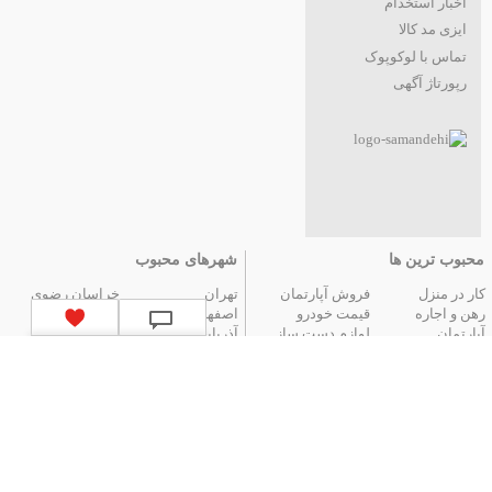
اخبار استخدام
ایزی مد کالا
تماس با لوکوپوک
رپورتاژ آگهی
محبوب ترین ها
شهرهای محبوب
کار در منزل
فروش آپارتمان
تهران
خراسان رضوی
رهن و اجاره
قیمت خودرو
اصفهان
فارس
آپارتمان
لوازم دست ساز
آذربایجان شرقی
مازندران
عتیقه جات و آنتیک
گوشی موبایل
البرز
گیلان
تور ارزان آنتالیا
تور هوایی مشهد
کردستان
تور زمینی مشهد
لیست استان‌های ایران
|
آگهی های قدیمی
|
تمام آگهی ها
جستجوهای محبوب