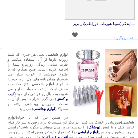
مایندگی(سوپا-هورطب-هوراطب)درتبریز
تماس بگیرید
لوازم شخصی
یعنی هر چیزی که شما
روزانه بارها از آن استفاده میکنید و
تقریبا تمامی زندگی روزمره شما را
احاطه کرده است. صبح هنگام که با
طلوع خورشید از خواب بیدار می
شوید،از همان ثانیه های اول ، روز خود را
با انواع
لوازم شخصی
آغاز میکنید.به
محض اینکه از تخت خواب خارج می
شوید، به دنبال رو فرشی های خود (
کیف
و کفش
) می گردید قرار داد.پس از آن به
سمت سرویس بهداشتی رفته و
مسواک(
لوازم بهداشتی
) می زنید.
در همین بین که با حوله(
لوازم
شخصی
)صورتتان را خشک می کنید ، در فکر این هستید که برای رفتن به سر کار کدام
لباس،کیف و یا کفش (
پوشاک
) را بپوشید.امروز مدل موهایتان چگونه باشد؟ راستی
دیروز سشووار و برس(
لوازم آرایشی
) را کجا قرار دادم؟در همین افکار از سرویس
بهداشتی بیرون می آیید، ساعت مچی (
ساعت و زیورآلات
) را از روی میز برمی
دارید،نگاه می کنید تا زمان را در ذهنتان محاسبه کنید و در حال بستن آن و با یک لنگه
جوراب در دست به سمت آشپزخانه برای صرف صبحانه می روید. پس از جمع کردن