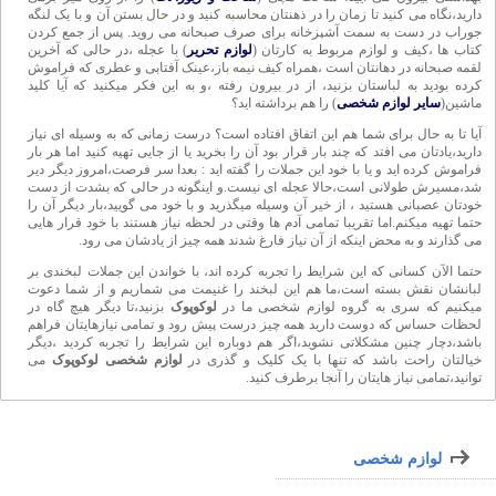
کتاب ها ،کیف و لوازم مربوط به کارتان (
لوازم تحریر
) با عجله ،در حالی که آخرین
لقمه صبحانه در دهانتان است ،همراه کیف نیمه باز،عینک آفتابی و عطری که فراموش
کرده بودید به لباستان بزنید، از در بیرون رفته ،و به این فکر میکنید که آیا کلید
ماشین(
سایر لوازم شخصی
) را هم برداشته اید؟
آیا تا به حال برای شما هم این اتفاق افتاده است؟ درست زمانی که به وسیله ای نیاز
دارید،یادتان می افتد که چند بار قرار بود آن را بخرید یا از جایی تهیه کنید اما هر بار
فراموش کرده اید و یا با خود این جملات را گفته اید : بعدا سر فرصت،امروز دیگر دیر
شد،مسیرش طولانی است،حالا عجله ای نیست.و اینگونه در حالی که بشدت از دست
خودتان عصبانی هستید ، از خیر آن وسیله میگذرید و با خود می گویید،بار دیگر آن را
حتما تهیه میکنم.اما تقریبا تمامی آدم ها وقتی در لحظه نیاز هستند با خود قرار هایی
می گذارند و به محض اینکه از آن نیاز فارغ شدند همه چیز از یادشان می رود.
حتما الآن کسانی که این شرایط را تجربه کرده اند، با خواندن این جملات لبخندی بر
لبانشان نقش بسته است،ما هم این لبخند را غنیمت می شماریم و از شما دعوت
میکنیم که سری به گروه لوازم شخصی ما در
لوکوپوک
بزنید،تا دیگر هیچ گاه در
لحظات حساس که دوست دارید همه چیز درست پیش رود و تمامی نیازهایتان فراهم
باشد،دچار چنین مشکلاتی نشوید،اگر هم دوباره این شرایط را تجربه کردید ،دیگر
خیالتان راحت باشد که تنها با یک کلیک و گذری در
لوازم شخصی لوکوپوک
می
توانید،تمامی نیاز هایتان را آنجا برطرف کنید.
لوازم شخصی