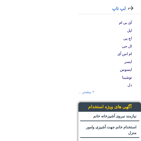
لپ تاپ
آی بی ام
اپل
اچ پی
ال جی
ام اس آی
ایسر
ایسوس
توشیبا
دل
+ بیشتر ...
آگهی های ویژه استخدام
نیازمند نیروی آشپزخانه خانم
استخدام خانم جهت آشپزی وامور
منزل