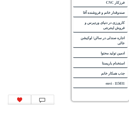
فرزکار CNC
صندوقدار خانم و فروشنده آقا
کارورزی در دنیای وردپرس و
فروش اینترنتی
اجاره صندلی در سالن/ لوکیشن
عالی
ادمین تولید محتوا
استخدام باریستا
جذب همکار خانم
115031 - envi
تماس با ما
|
موتور جستجوی فرصت‌های شغلی
|
اخبار استخدام
|
استخدام‌های دولتی
|
استخدام‌
بانک‌ها و موسسات مالی
|
استخدام‌ نیروهای مسلح
|
استخدام‌ شرکت‌های معتبر
|
ایزی مد کالا
|
شبا
چیست؟
|
کد شبای بانک ملی
|
کد شبای بانک صادرات
|
کد شبای بانک تجارت
|
کد شبای بانک سپه
|
کد
شبای بانک توصعه صادرات
|
کد شبای بانک کشاورزی
|
کد شبای بانک صنعت و معدن
|
کد شبای بانک