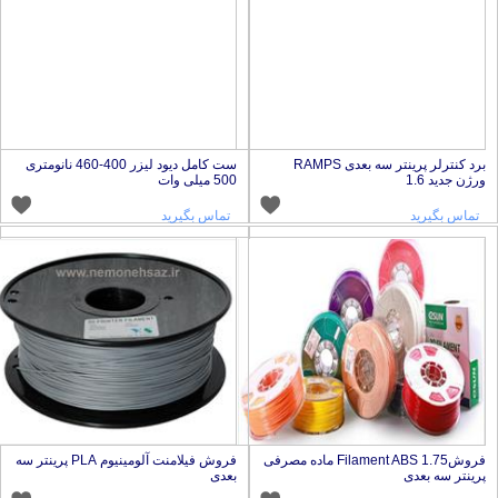
برد کنترلر پرینتر سه بعدی RAMPS
ست کامل دیود لیزر 400-460 نانومتری
رژن جدید 1.6
500 میلی وات
تماس بگیرید
تماس بگیرید
فروش1.75 Filament ABS ماده مصرفی
فروش فیلامنت آلومینیوم PLA پرینتر سه
رینتر سه بعدی
بعدی