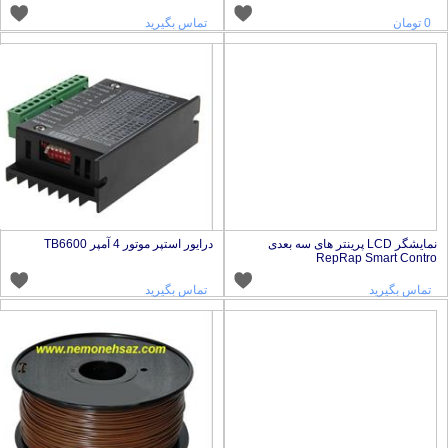
0 تومان
تماس بگیرید
نمایشگر LCD پرینتر های سه بعدی
درایور استپر موتور 4 آمپر TB6600
RepRap Smart Contr
تماس بگیرید
تماس بگیرید