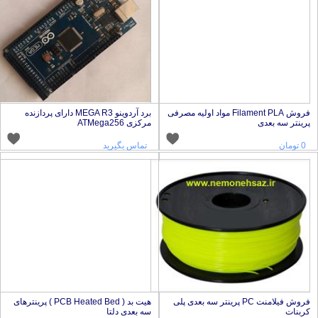
فروش Filament PLA مواد اولیه مصرفی
برد آردوینو MEGA R3 دارای پردازنده
رینتر سه بعدی
مرکزی ATMega256
0 تومان
تماس بگیرید
فروش فیلامنت PC پرینتر سه بعدی پلی
هیت بد ( PCB Heated Bed ) پرینترهای
ربنات
سه بعدی دلتا