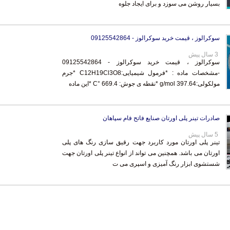
بسیار روشن می سوزد و برای ایجاد جلوه
سوکرالوز ، قیمت خرید سوکرالوز - 09125542864
3 سال پیش
سوکرالوز ، قیمت خرید سوکرالوز - 09125542864
-مشخصات ماده : *فرمول شیمیایی:C12H19Cl3O8 *جرم
مولکولی:397.64 g/mol *نقطه ی جوش: 669.4 °C *این ماده
صادرات تینر پلی اورتان صنایع فاتح فام سپاهان
5 سال پیش
تینر پلی اورتان مورد کاربرد جهت رقیق سازی رنگ های پلی
اورتان می باشد. همچنین می تواند از انواع تینر پلی اورتان جهت
شستشوی ابزار رنگ آمیزی و اسپری می ت