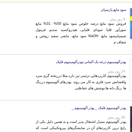
سود مایع پارسیان
4 روز پیش
فروش سود مایع درصد خلوص سود مایع 50%- 31% مایع
سوزآور قلیا سودای قلیایی هیدروکسید سدیم فرمول
شیمیاییسود مایع: NaOH سود مایع، مایعی سفید روشن و
شفاف م
پودرآلومینیوم درجه یک آلمانی-پودرآلومینیوم فلیک
14 روز پیش
پودرآلومینیوم کاربردهایی تزئینی نیز دارد،مثلا درریخته گری سرد
وافشانش سرد فلزی به کار می روند. پودرهای آلومینیوم دررنگ
ها ،رنگ دانه ها،پوشش های حفاظتی
پودر آلومینیوم فلیک _ پودر آلومینیوم _
26 روز پیش
پودر آلومینیوم بسیار اشتعال پذیر است و به همین دلیل یکی از
رایج ترین کاربردهای آن در نمایشگرهای پیروتکنیکی است که