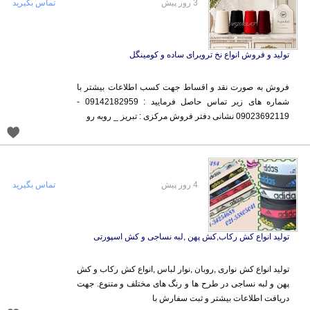
3 روز پیش
تماس بگیرید
تولید و فروش انواع نخ ترویرای ساده و کومینگل
فروش به صورت نقد و اقساط جهت کسب اطلاعات بیشتر با
شماره های زیر تماس حاصل فرمایید : 09142182959 -
09023692119 نشانی دفتر فروش مرکزی : تبریز _ روبه رو
4 روز پیش
تماس بگیرید
تولید انواع کش رکاب,کش پهن ,لبه نساجی و کش اسپورتی
تولید انواع کش نواری ,روبان ,نوار لباس ,انواع کش رکاب و کش
پهن و لبه نساجی در طرح ها و رنگ های مختلف و متنوع. جهت
دریافت اطلاعات بیشتر و ثبت سفارش با