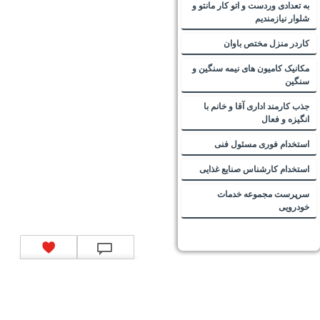
به تعدادی وردست و اتو کار مانتو و
شلوار نیازمندیم
کاردر منزل مختص باوان
مکانیک کامیون های نیمه سنگین و
سنگین
جذب کارمند اداری آقا و خانم با
انگیزه و فعال
استخدام فوری مسئول فنی
استخدام کارشناس صنایع غذایی
سرپرست مجموعه خدمات
خودرویی
تماس با ما
|
موتور جستجوی فرصت‌های شغلی
|
اخبار استخدام
|
استخدام‌های دولتی
|
استخدام‌
بانک‌ها و موسسات مالی
|
استخدام‌ نیروهای مسلح
|
استخدام‌ شرکت‌های معتبر
|
ایزی مد کالا
|
شبا
چیست؟
|
کد شبای بانک ملی
|
کد شبای بانک صادرات
|
کد شبای بانک تجارت
|
کد شبای بانک سپه
|
کد
شبای بانک توصعه صادرات
|
کد شبای بانک کشاورزی
|
کد شبای بانک صنعت و معدن
|
کد شبای بانک