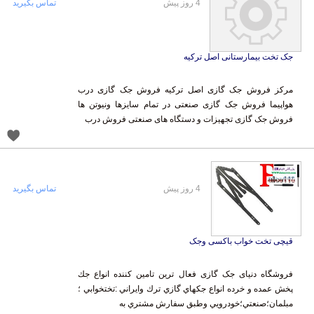
4 روز پیش
تماس بگیرید
جک تخت بیمارستانی اصل ترکیه
مرکز فروش جک گازی اصل ترکیه فروش جک گازی درب
هواپیما فروش جک گازی صنعتی در تمام سایزها ونیوتن ها
فروش جک گازی تجهیزات و دستگاه های صنعتی فروش درب
4 روز پیش
تماس بگیرید
قیچی تخت خواب باکسی وجک
فروشگاه دنیای جک گازی فعال ترين تامين كننده انواع جك
پخش عمده و خرده انواع جكهاي گازي ترك وايراني :تختخوابي ؛
مبلمان؛صنعتي؛خودرويي وطبق سفارش مشتري به