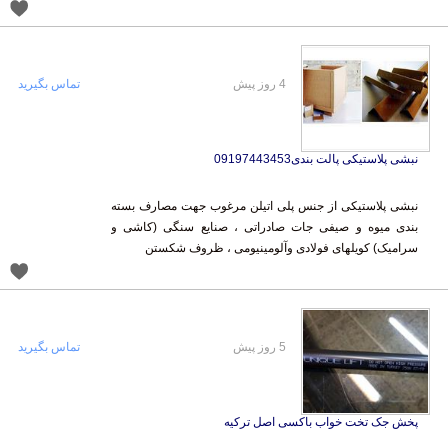
4 روز پیش
تماس بگیرید
نبشی پلاستیکی پالت بندی09197443453
نبشی پلاستیکی از جنس پلی اتیلن مرغوب جهت مصارف بسته
بندی میوه و صیفی جات صادراتی ، صنایع سنگی (کاشی و
سرامیک) کویلهای فولادی وآلومینیومی ، ظروف شکستن
5 روز پیش
تماس بگیرید
پخش جک تخت خواب باکسی اصل ترکیه