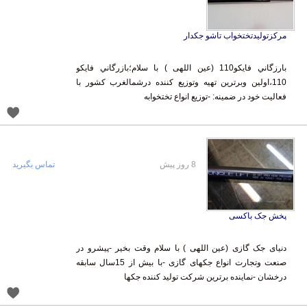
مرکزتولیدتختخواب تاشو جکدار
بارزگاني فايكو110 (عین اللهی ) با سلام؛بازرگاني فايكو
110،اولين وبرترين تهيه وتوزيع كننده درشمالغرب كشور با
فعاليت خود در ضمينه: -توزيع انواع تختخوابه
8 روز پیش
تماس بگیرید
پخش جک باکسی
دنیای جک گازی (عین اللهی ) با سلام وقت بخیر -پیشرو در
صنعت وتجارت انواع جکهای گازی -با بیش از 15سال سابقه
درخشان -نماینده برترین شرکت تولید کننده جکها