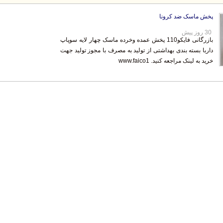
پخش ماسک ضد کرونا
30 روز پیش
بازرگانی فایکو110 پخش عمده وخرده ماسک چهار لایه سوپاپ
داربا بسته بندی بهداشتی از تولید به مصرف با مجوز تولید جهت
خرید به لینک مراجعه کنید. www.faico1